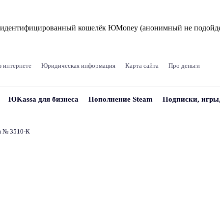
и идентифицированный кошелёк ЮMoney (анонимный не подойде
в интернете
Юридическая информация
Карта сайта
Про деньги
ЮKassa для бизнеса
Пополнение Steam
Подписки, игры
и № 3510‑К