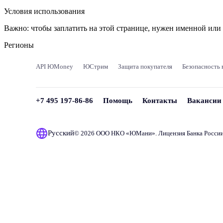
Условия использования
Важно:
чтобы заплатить на этой странице, нужен именной ил
Регионы
API ЮMoney
ЮСтрим
Защита покупателя
Безопасность 
+7 495 197-86-86
Помощь
Контакты
Вакансии
Русский
© 2026 ООО НКО «
ЮМани
». Лицензия Банка Росси