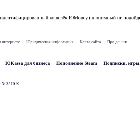
и идентифицированный кошелёк ЮMoney (анонимный не подойде
в интернете
Юридическая информация
Карта сайта
Про деньги
ЮKassa для бизнеса
Пополнение Steam
Подписки, игры
и № 3510‑К