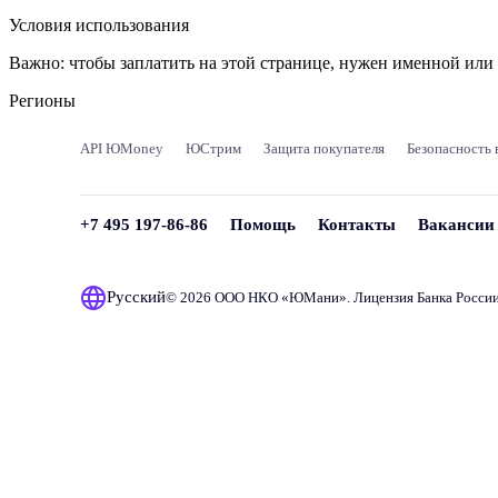
Условия использования
Важно:
чтобы заплатить на этой странице, нужен именной ил
Регионы
API ЮMoney
ЮСтрим
Защита покупателя
Безопасность 
+7 495 197-86-86
Помощь
Контакты
Вакансии
Русский
© 2026 ООО НКО «
ЮМани
». Лицензия Банка Росси