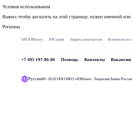
Условия использования
Важно:
чтобы заплатить на этой странице, нужен именной ил
Регионы
API ЮMoney
ЮСтрим
Защита покупателя
Безопасность 
+7 495 197-86-86
Помощь
Контакты
Вакансии
Русский
© 2026 ООО НКО «
ЮМани
». Лицензия Банка Росси