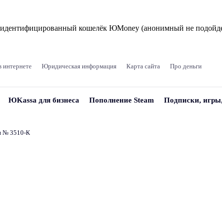
и идентифицированный кошелёк ЮMoney (анонимный не подойде
в интернете
Юридическая информация
Карта сайта
Про деньги
ЮKassa для бизнеса
Пополнение Steam
Подписки, игры
и № 3510‑К