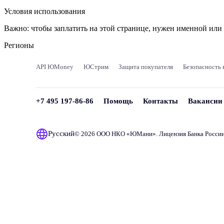
Условия использования
Важно:
чтобы заплатить на этой странице, нужен именной ил
Регионы
API ЮMoney
ЮСтрим
Защита покупателя
Безопасность 
+7 495 197-86-86
Помощь
Контакты
Вакансии
Русский
© 2026 ООО НКО «
ЮМани
». Лицензия Банка Росси