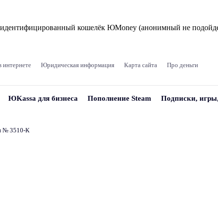
и идентифицированный кошелёк ЮMoney (анонимный не подойде
в интернете
Юридическая информация
Карта сайта
Про деньги
ЮKassa для бизнеса
Пополнение Steam
Подписки, игры
и № 3510‑К