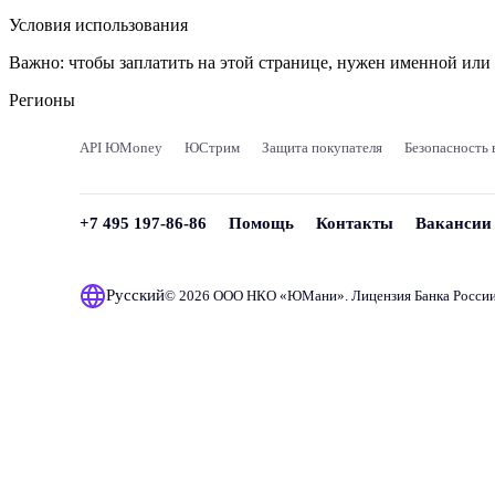
Условия использования
Важно:
чтобы заплатить на этой странице, нужен именной ил
Регионы
API ЮMoney
ЮСтрим
Защита покупателя
Безопасность 
+7 495 197-86-86
Помощь
Контакты
Вакансии
Русский
© 2026 ООО НКО «
ЮМани
». Лицензия Банка Росси