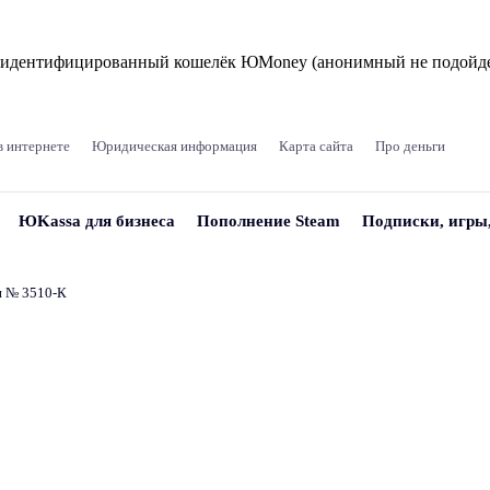
и идентифицированный кошелёк ЮMoney (анонимный не подойде
в интернете
Юридическая информация
Карта сайта
Про деньги
ЮKassa для бизнеса
Пополнение Steam
Подписки, игры
и № 3510‑К