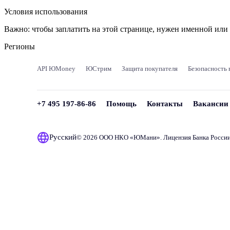
Условия использования
Важно:
чтобы заплатить на этой странице, нужен именной ил
Регионы
API ЮMoney
ЮСтрим
Защита покупателя
Безопасность 
+7 495 197-86-86
Помощь
Контакты
Вакансии
Русский
© 2026 ООО НКО «
ЮМани
». Лицензия Банка Росси