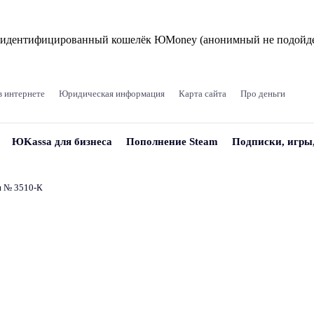
и идентифицированный кошелёк ЮMoney (анонимный не подойде
в интернете
Юридическая информация
Карта сайта
Про деньги
ЮKassa для бизнеса
Пополнение Steam
Подписки, игры
и № 3510‑К