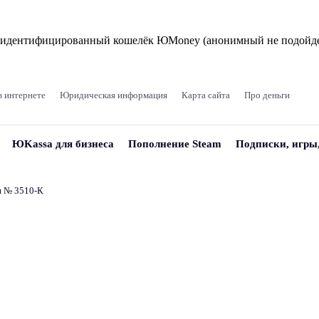
и идентифицированный кошелёк ЮMoney (анонимный не подойде
в интернете
Юридическая информация
Карта сайта
Про деньги
ЮKassa для бизнеса
Пополнение Steam
Подписки, игры
и № 3510‑К