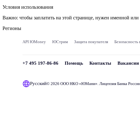
Условия использования
Важно:
чтобы заплатить на этой странице, нужен именной ил
Регионы
API ЮMoney
ЮСтрим
Защита покупателя
Безопасность 
+7 495 197-86-86
Помощь
Контакты
Вакансии
Русский
© 2026 ООО НКО «
ЮМани
». Лицензия Банка Росси