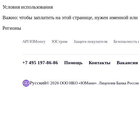
Условия использования
Важно:
чтобы заплатить на этой странице, нужен именной ил
Регионы
API ЮMoney
ЮСтрим
Защита покупателя
Безопасность 
+7 495 197-86-86
Помощь
Контакты
Вакансии
Русский
© 2026 ООО НКО «
ЮМани
». Лицензия Банка Росси