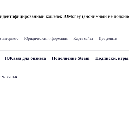
и идентифицированный кошелёк ЮMoney (анонимный не подойде
в интернете
Юридическая информация
Карта сайта
Про деньги
ЮKassa для бизнеса
Пополнение Steam
Подписки, игры
и № 3510‑К