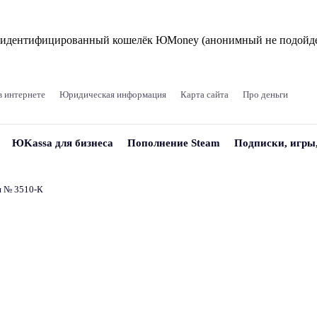
и идентифицированный кошелёк ЮMoney (анонимный не подойде
в интернете
Юридическая информация
Карта сайта
Про деньги
ЮKassa для бизнеса
Пополнение Steam
Подписки, игры
и № 3510‑К