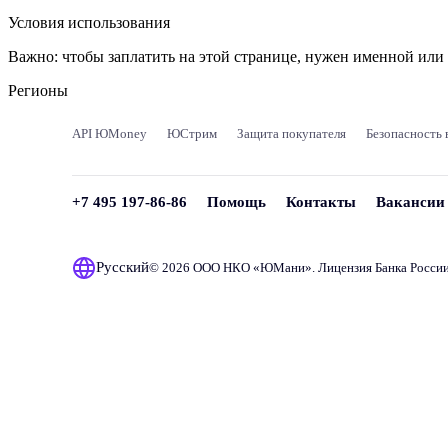
Условия использования
Важно:
чтобы заплатить на этой странице, нужен именной ил
Регионы
API ЮMoney
ЮСтрим
Защита покупателя
Безопасность 
+7 495 197-86-86
Помощь
Контакты
Вакансии
Русский
© 2026 ООО НКО «
ЮМани
». Лицензия Банка Росси