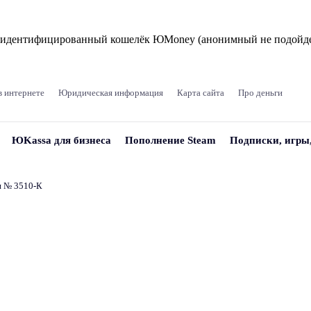
и идентифицированный кошелёк ЮMoney (анонимный не подойде
в интернете
Юридическая информация
Карта сайта
Про деньги
ЮKassa для бизнеса
Пополнение Steam
Подписки, игры
и № 3510‑К