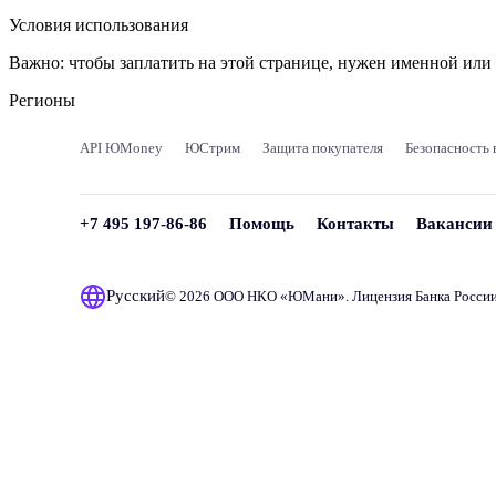
Условия использования
Важно:
чтобы заплатить на этой странице, нужен именной ил
Регионы
API ЮMoney
ЮСтрим
Защита покупателя
Безопасность 
+7 495 197-86-86
Помощь
Контакты
Вакансии
Русский
© 2026 ООО НКО «
ЮМани
». Лицензия Банка Росси