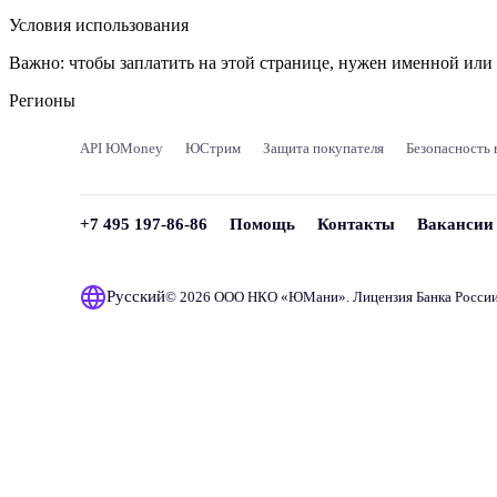
Условия использования
Важно:
чтобы заплатить на этой странице, нужен именной ил
Регионы
API ЮMoney
ЮСтрим
Защита покупателя
Безопасность 
+7 495 197-86-86
Помощь
Контакты
Вакансии
Русский
© 2026 ООО НКО «
ЮМани
». Лицензия Банка Росси