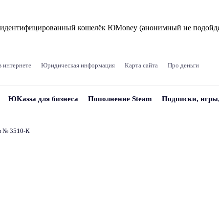
и идентифицированный кошелёк ЮMoney (анонимный не подойде
в интернете
Юридическая информация
Карта сайта
Про деньги
ЮKassa для бизнеса
Пополнение Steam
Подписки, игры
и № 3510‑К