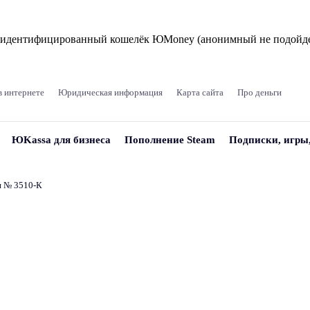
и идентифицированный кошелёк ЮMoney (анонимный не подойде
в интернете
Юридическая информация
Карта сайта
Про деньги
ЮKassa для бизнеса
Пополнение Steam
Подписки, игры
и № 3510‑К