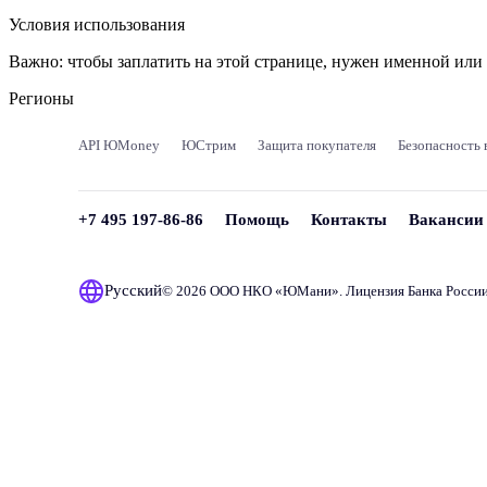
Условия использования
Важно:
чтобы заплатить на этой странице, нужен именной ил
Регионы
API ЮMoney
ЮСтрим
Защита покупателя
Безопасность 
+7 495 197-86-86
Помощь
Контакты
Вакансии
Русский
© 2026 ООО НКО «
ЮМани
». Лицензия Банка Росси