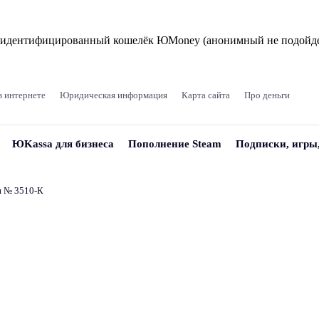
и идентифицированный кошелёк ЮMoney (анонимный не подойде
в интернете
Юридическая информация
Карта сайта
Про деньги
ЮKassa для бизнеса
Пополнение Steam
Подписки, игры
и № 3510‑К