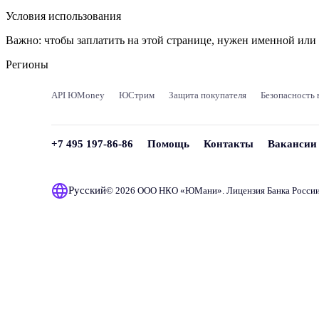
Условия использования
Важно:
чтобы заплатить на этой странице, нужен именной ил
Регионы
API ЮMoney
ЮСтрим
Защита покупателя
Безопасность 
+7 495 197-86-86
Помощь
Контакты
Вакансии
Русский
© 2026 ООО НКО «
ЮМани
». Лицензия Банка Росси