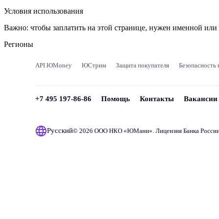
Условия использования
Важно:
чтобы заплатить на этой странице, нужен именной ил
Регионы
API ЮMoney
ЮСтрим
Защита покупателя
Безопасность 
+7 495 197-86-86
Помощь
Контакты
Вакансии
Русский
© 2026 ООО НКО «
ЮМани
». Лицензия Банка Росси