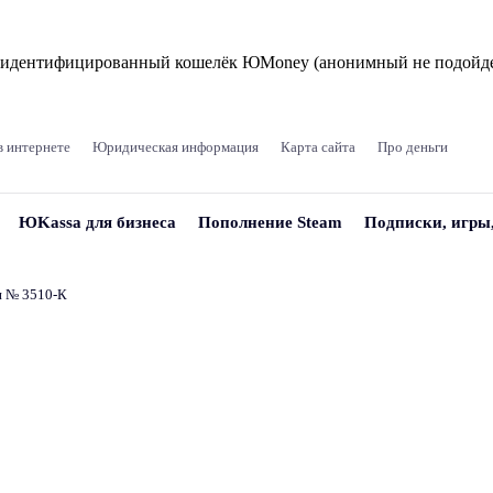
и идентифицированный кошелёк ЮMoney (анонимный не подойде
в интернете
Юридическая информация
Карта сайта
Про деньги
ЮKassa для бизнеса
Пополнение Steam
Подписки, игры
и № 3510‑К