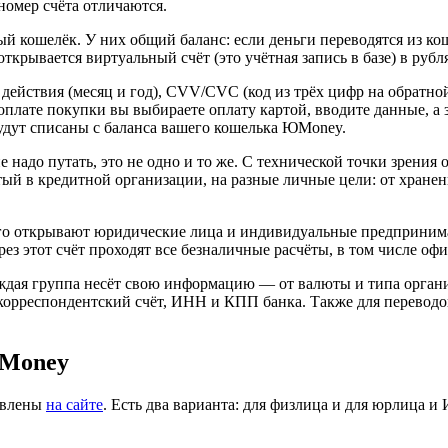
номер счёта отличаются.
й кошелёк. У них общий баланс: если деньги переводятся из кош
крывается виртуальный счёт (это учётная запись в базе) в рубля
действия (месяц и год), CVV/CVC (код из трёх цифр на обратно
оплате покупки вы выбираете оплату картой, вводите данные, а
будут списаны с баланса вашего кошелька ЮMoney.
 надо путать, это не одно и то же. С технической точки зрения 
ытый в кредитной организации, на разные личные цели: от хране
го открывают юридические лица и индивидуальные предпринима
ез этот счёт проходят все безналичные расчёты, в том числе оф
каждая группа несёт свою информацию — от валюты и типа орган
 корреспондентский счёт, ИНН и КПП банка. Также для перевод
ЮMoney
авлены
на сайте
. Есть два варианта: для физлица и для юрлица и