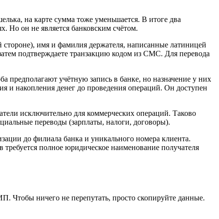
елька, на карте сумма тоже уменьшается. В итоге два
х. Но он не является банковским счётом.
й стороне), имя и фамилия держателя, написанные латиницей
 затем подтверждаете транзакцию кодом из СМС. Для перевода
оба предполагают учётную запись в банке, но назначение у них
ния и накопления денег до проведения операций. Он доступен
тели исключительно для коммерческих операций. Таково
ициальные переводы (зарплаты, налоги, договоры).
изации до филиала банка и уникального номера клиента.
ов требуется полное юридическое наименование получателя
 ИП. Чтобы ничего не перепутать, просто скопируйте данные.