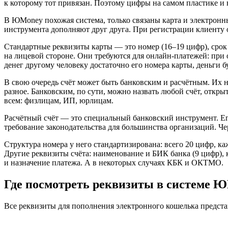
к которому тот привязан. Поэтому цифры на самом пластике и 
В ЮMoney похожая система, только связаны карта и электронны
инструмента дополняют друг друга. При регистрации клиенту от
Стандартные реквизиты карты — это номер (16–19 цифр), срок 
на лицевой стороне. Они требуются для онлайн-платежей: при 
денег другому человеку достаточно его номера карты, деньги 
В свою очередь счёт может быть банковским и расчётным. Их не
разное. Банковским, по сути, можно назвать любой счёт, откр
всем: физлицам, ИП, юрлицам.
Расчётный счёт — это специальный банковский инструмент. Е
требование законодательства для большинства организаций. Чер
Структура номера у него стандартизирована: всего 20 цифр, 
Другие реквизиты счёта: наименование и БИК банка (9 цифр),
и назначение платежа. А в некоторых случаях КБК и ОКТМО.
Где посмотреть реквизиты в системе 
Все реквизиты для пополнения электронного кошелька предст