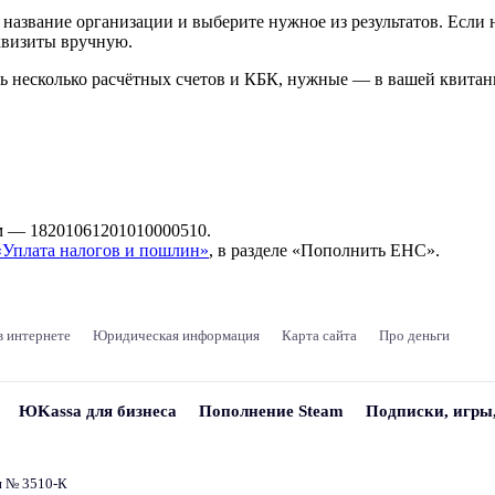
азвание организации и выберите нужное из результатов. Если 
еквизиты вручную.
ь несколько расчётных счетов и КБК, нужные — в вашей квитанци
м — 18201061201010000510.
 «Уплата налогов и пошлин»
, в разделе «Пополнить ЕНС».
в интернете
Юридическая информация
Карта сайта
Про деньги
ЮKassa для бизнеса
Пополнение Steam
Подписки, игры
и № 3510‑К