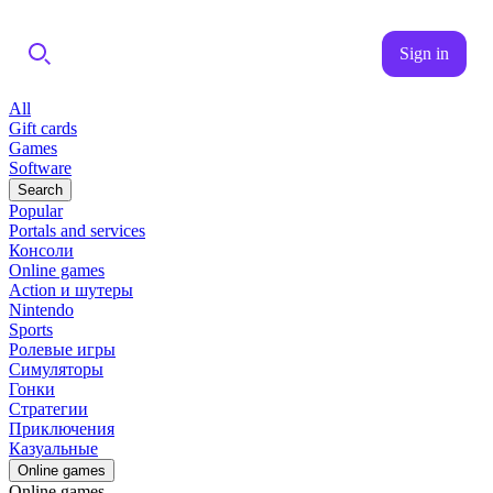
Sign in
All
Gift cards
Games
Software
Search
Popular
Portals and services
Консоли
Online games
Action и шутеры
Nintendo
Sports
Ролевые игры
Симуляторы
Гонки
Стратегии
Приключения
Казуальные
Online games
Online games