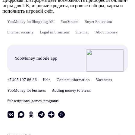
Цифровая платформа даёт возможность приобрести онлайн-
игры для ПК, игровые кредиты, игровые наборы, карты и
пополнить игровой счёт.
YooMoney for Shopping API
YooStream
Buyer Protection
Internet security
Legal information
Site map
About money
YooMoney mobile app
+7 495 197-86-86
Help
Contact information
Vacancies
YooMoney for business
Adding money to Steam
Subscriptions, games, programs