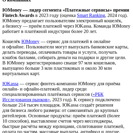
ЮMoney — лидер сегмента «Платежные сервисы» премии
Fintech Awards
в 2023 году (оценка
Smart Ranking
, 2024 год).
ЮMoney предлагает пользователям электронный кошелёк,
а бизнесу — приём платежей через ЮKassa. Команда ЮMoney
работает в платёжной индустрии более 20 лет.
Кошелёк
ЮMoney
— сервис для платежей в онлайне
и офлайне. Пользователи могут выпускать банковские карты,
делать переводы, оплачивать товары и услуги, получать
кэшбэк баллами, собирать деньги на подарки и другие цели.
В ЮMoney зарегистрировано свыше 97 млн кошельков,
выпущено больше 3 млн пластиковых и около 30 млн
виртуальных карт.
ЮKassa
— сервис финтех-компании ЮMoney для приёма
онлайн- и офлайн-платежей, лидер среди
специализированных платёжных сервисов (
«РБК
Исследования рынков»
, 2023 год). К сервису подключено
больше 214 тысяч площадок. ЮKassa создаёт решения
для бизнеса любого размера: от самозанятых до крупных
ритейлеров. Основные продукты: приём платежей (более
10 способов), выставление счетов через мессенджеры,
быстрые расчёты между юрлицами, сплитование платежей,
оплата по частям, массовые выплаты, антифрод и другие.