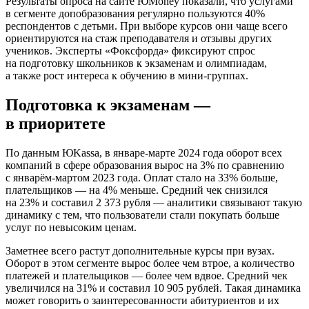
Результаты опроса на сайте ЮMoney показали, что услугами
в сегменте допобразования регулярно пользуются 40%
респондентов с детьми. При выборе курсов они чаще всего
ориентируются на стаж преподавателя и отзывы других
учеников. Эксперты «Фоксфорда» фиксируют спрос
на подготовку школьников к экзаменам и олимпиадам,
а также рост интереса к обучению в мини-группах.
Подготовка к экзаменам —
в приоритете
По данным ЮKassa, в январе-марте 2024 года оборот всех
компаний в сфере образования вырос на 3% по сравнению
с январём-мартом 2023 года. Оплат стало на 33% больше,
плательщиков — на 4% меньше. Средний чек снизился
на 23% и составил 2 373 рубля — аналитики связывают такую
динамику с тем, что пользователи стали покупать больше
услуг по невысоким ценам.
Заметнее всего растут дополнительные курсы при вузах.
Оборот в этом сегменте вырос более чем втрое, а количество
платежей и плательщиков — более чем вдвое. Средний чек
увеличился на 31% и составил 10 905 рублей. Такая динамика
может говорить о заинтересованности абитуриентов и их