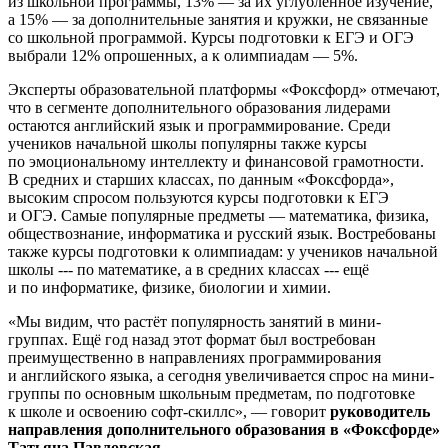
из школьной программы, 13% — за их углубленное изучение,
а 15% — за дополнительные занятия и кружки, не связанные
со школьной программой. Курсы подготовки к ЕГЭ и ОГЭ
выбрали 12% опрошенных, а к олимпиадам — 5%.
Эксперты образовательной платформы «Фоксфорд» отмечают,
что в сегменте дополнительного образования лидерами
остаются английский язык и программирование. Среди
учеников начальной школы популярны также курсы
по эмоциональному интеллекту и финансовой грамотности.
В средних и старших классах, по данным «Фоксфорда»,
высоким спросом пользуются курсы подготовки к ЕГЭ
и ОГЭ. Самые популярные предметы — математика, физика,
обществознание, информатика и русский язык. Востребованы
также курсы подготовки к олимпиадам: у учеников начальной
школы --- по математике, а в средних классах --- ещё
и по информатике, физике, биологии и химии.
«Мы видим, что растёт популярность занятий в мини-
группах. Ещё год назад этот формат был востребован
преимущественно в направлениях программирования
и английского языка, а сегодня увеличивается спрос на мини-
группы по основным школьным предметам, по подготовке
к школе и освоению софт-скиллс», — говорит
руководитель
направления дополнительного образования в «Фоксфорде»
Татьяна Павловская
.