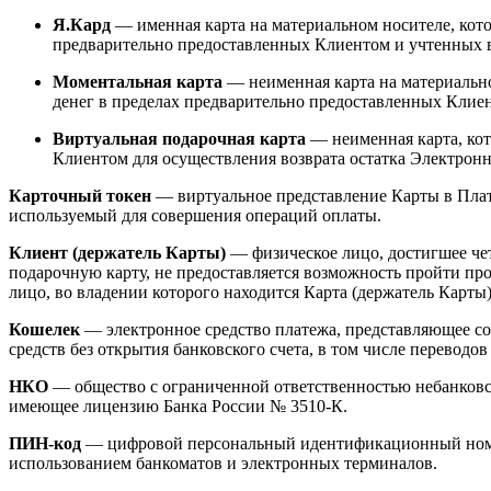
Я.Кард
— именная карта на материальном носителе, кото
предварительно предоставленных Клиентом и учтенных в
Моментальная карта
— неименная карта на материально
денег в пределах предварительно предоставленных Клиен
Виртуальная подарочная карта
— неименная карта, кот
Клиентом для осуществления возврата остатка Электронн
Карточный токен
— виртуальное представление Карты в Плат
используемый для совершения операций оплаты.
Клиент (держатель Карты)
— физическое лицо, достигшее че
подарочную карту, не предоставляется возможность пройти п
лицо, во владении которого находится Карта (держатель Карты)
Кошелек
— электронное средство платежа, представляющее с
средств без открытия банковского счета, в том числе переводо
НКО
— общество с ограниченной ответственностью небанковска
имеющее лицензию Банка России № 3510-К.
ПИН-код
— цифровой персональный идентификационный номер
использованием банкоматов и электронных терминалов.