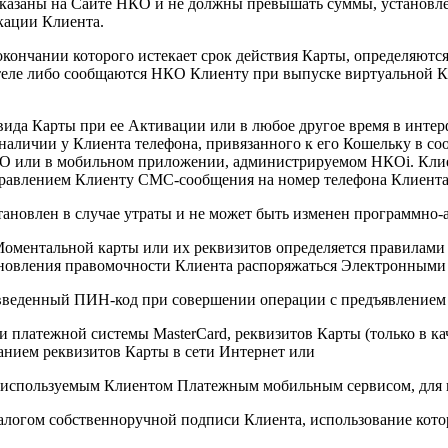
казаны на Сайте НКО и не должны превышать суммы, установле
кации Клиента.
о окончании которого истекает срок действия Карты, определяю
теле либо сообщаются НКО Клиенту при выпуске виртуальной Ка
 вида Карты при ее Активации или в любое другое время в инт
личии у Клиента телефона, привязанного к его Кошельку в со
О или в мобильном приложении, администрируемом НКОi. Клиен
равлением Клиенту СМС-сообщения на номер телефона Клиента, 
тановлен в случае утраты и не может быть изменен программно
Моментальной карты или их реквизитов определяется правилами
овления правомочности Клиента распоряжаться Электронными д
введенный ПИН-код при совершении операции с предъявлением
 платежной системы MasterCard, реквизитов Карты (только в ка
анием реквизитов Карты в сети Интернет или
используемым Клиентом Платежным мобильным сервисом, для к
логом собственноручной подписи Клиента, использование котор