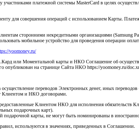
участниками платежной системы MasterCard в целях осуществл
енту для совершения операций с использованием Карты. Плат
иентам сторонними некредитными организациями (Samsung Pay, 
зовать мобильное устройство для проведения операции оплаты
tps://yoomoney.ru/
Кард или Моментальной карты и НКО Соглашение об осуществле
го опубликован на странице Сайта НКО https://yoomoney.ru/doc.x
осуществление переводов Электронных денег, иных переводов б
у Клиентом и НКО договорами.
редоставленные Клиентом НКО для исполнения обязательств Кл
льных подарочных карт).
ой подарочной карты, не могут быть номинированы в иностранн
Правил, используются в значениях, приведенных в Соглашении.