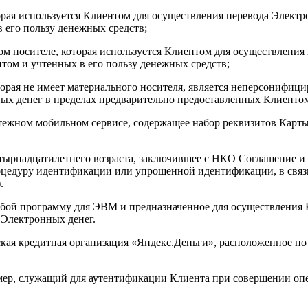
рая используется Клиентом для осуществления перевода Электро
 его пользу денежных средств;
м носителе, которая используется Клиентом для осуществления 
том и учтенных в его пользу денежных средств;
орая не имеет материального носителя, является неперсонифиц
ых денег в пределах предварительно предоставленных Клиентом
ежном мобильном сервисе, содержащее набор реквизитов Карты
тырнадцатилетнего возраста, заключившее с НКО Соглашение и
роцедуру идентификации или упрощенной идентификации, в связ
.
обой программу для ЭВМ и предназначенное для осуществления
в Электронных денег.
я кредитная организация «Яндекс.Деньги», расположенное по ад
, служащий для аутентификации Клиента при совершении опе