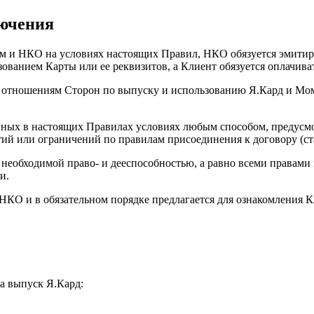
лючения
м и НКО на условиях настоящих Правил, НКО обязуется эмитиро
ованием Карты или ее реквизитов, а Клиент обязуется оплачива
 отношениям Сторон по выпуску и использованию Я.Кард и Мом
нных в настоящих Правилах условиях любым способом, предусм
тий или ограничений по правилам присоединения к договору (ст
ет необходимой право- и дееспособностью, а равно всеми права
и.
 НКО и в обязательном порядке предлагается для ознакомления 
а выпуск Я.Кард: