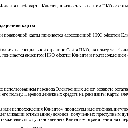
оментальной карты Клиенту признается акцептом НКО оферты 
одарочной карты
ой подарочной карты признается адресованной НКО офертой Кл
й карты на специальной странице Сайта НКО, на номер телефон
, признается акцептом НКО оферты Клиента и подтверждением 
ее использованием перевода Электронных денег, возврата остатк
го пользу. Перевод денежных средств на реквизиты Карты влеч
ния или непрохождения Клиентом процедуры идентификации/уп
 легализации (отмыванию) доходов, полученных преступным пут
акже зависят от установленных Клиентом ограничений на опер