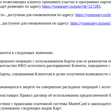
и позволяющих клиенту принимать участие в программах партн
карт размещен по адресу
https://yoomoney.ru/page?id=527285
;
, доступная для ознакомления по адресу:
https://yoomoney.ru/
 доступное для ознакомления по адресу:
https://yoomoney.ru/pag
уются в следующих значениях:
ршение операции с использованием Карты или ее реквизитов п
ательство НКО исполнить распоряжение Клиента, переданное с 
Карты, совершаемая Клиентом в целях получения возможности с
жающееся в запрете на совершение расходных операций с испол
астоящих Правил договор об использовании предоплаченной ба
твии с правилами платежной системы MasterCard и законодате
бслуживание следующих видов Карт: