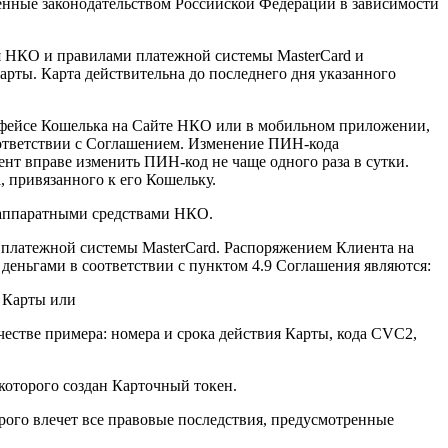
нные законодательством Российской Федерации в зависимости
тся НКО и правилами платежной системы MasterCard и
рты. Карта действительна до последнего дня указанного
ерфейсе Кошелька на Сайте НКО или в мобильном приложении,
ответствии с Соглашением. Изменение ПИН-кода
т вправе изменить ПИН-код не чаще одного раза в сутки.
привязанного к его Кошельку.
-аппаратными средствами НКО.
 платежной системы MasterCard. Распоряжением Клиента на
еньгами в соответствии с пунктом 4.9 Соглашения являются:
 Карты или
честве примера: номера и срока действия Карты, кода CVC2,
оторого создан Карточный токен.
ого влечет все правовые последствия, предусмотренные