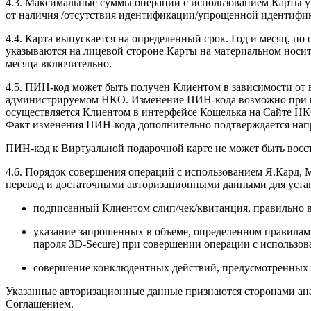
4.3. Максимальные суммы операций с использованием Карты у
от наличия /отсутствия идентификации/упрощенной идентифи
4.4. Карта выпускается на определенный срок. Год и месяц, п
указываются на лицевой стороне Карты на материальном носи
месяца включительно.
4.5. ПИН-код может быть получен Клиентом в зависимости от
администрируемом НКО. Изменение ПИН-кода возможно при на
осуществляется Клиентом в интерфейсе Кошелька на Сайте НК
Факт изменения ПИН-кода дополнительно подтверждается нап
ПИН-код к Виртуальной подарочной карте не может быть восс
4.6. Порядок совершения операций с использованием Я.Кард, 
перевод и достаточными авторизационными данными для устан
подписанный Клиентом слип/чек/квитанция, правильно 
указание запрошенных в объеме, определенном правилами
пароля 3D-Secure) при совершении операции с использов
совершение конклюдентных действий, предусмотренных 
Указанные авторизационные данные признаются сторонами ана
Соглашением.