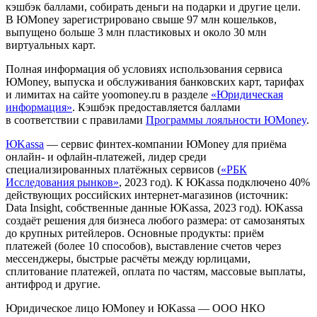
кэшбэк баллами, собирать деньги на подарки и другие цели.
В ЮMoney зарегистрировано свыше 97 млн кошельков,
выпущено больше 3 млн пластиковых и около 30 млн
виртуальных карт.
Полная информация об условиях использования сервиса
ЮMoney, выпуска и обслуживания банковских карт, тарифах
и лимитах на сайте yoomoney.ru в разделе
«Юридическая
информация»
. Кэшбэк предоставляется баллами
в соответствии с правилами
Программы лояльности ЮMoney
.
ЮKassa
— сервис финтех-компании ЮMoney для приёма
онлайн- и офлайн-платежей, лидер среди
специализированных платёжных сервисов (
«РБК
Исследования рынков»
, 2023 год). К ЮKassa подключено 40%
действующих российских интернет-магазинов (источник:
Data Insight, собственные данные ЮKassa, 2023 год). ЮKassa
создаёт решения для бизнеса любого размера: от самозанятых
до крупных ритейлеров. Основные продукты: приём
платежей (более 10 способов), выставление счетов через
мессенджеры, быстрые расчёты между юрлицами,
сплитование платежей, оплата по частям, массовые выплаты,
антифрод и другие.
Юридическое лицо ЮMoney и ЮKassa — ООО НКО