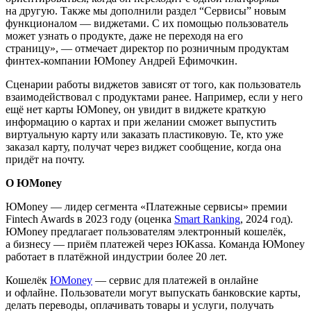
на другую. Также мы дополнили раздел “Сервисы” новым
функционалом — виджетами. С их помощью пользователь
может узнать о продукте, даже не переходя на его
страницу», — отмечает директор по розничным продуктам
финтех-компании ЮMoney Андрей Ефимочкин.
Сценарии работы виджетов зависят от того, как пользователь
взаимодействовал с продуктами ранее. Например, если у него
ещё нет карты ЮMoney, он увидит в виджете краткую
информацию о картах и при желании сможет выпустить
виртуальную карту или заказать пластиковую. Те, кто уже
заказал карту, получат через виджет сообщение, когда она
придёт на почту.
О ЮMoney
ЮMoney — лидер сегмента «Платежные сервисы» премии
Fintech Awards в 2023 году (оценка
Smart Ranking
, 2024 год).
ЮMoney предлагает пользователям электронный кошелёк,
а бизнесу — приём платежей через ЮKassa. Команда ЮMoney
работает в платёжной индустрии более 20 лет.
Кошелёк
ЮMoney
— сервис для платежей в онлайне
и офлайне. Пользователи могут выпускать банковские карты,
делать переводы, оплачивать товары и услуги, получать