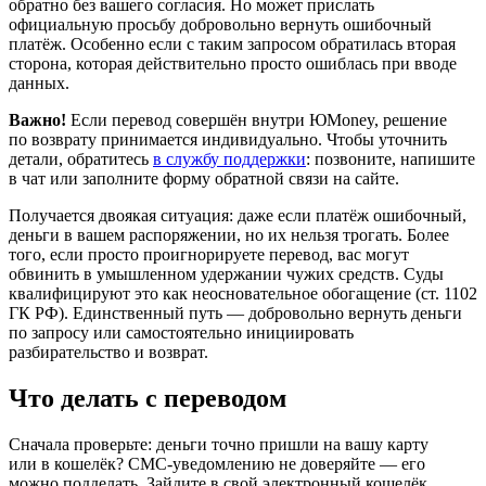
обратно без вашего согласия. Но может прислать
официальную просьбу добровольно вернуть ошибочный
платёж. Особенно если с таким запросом обратилась вторая
сторона, которая действительно просто ошиблась при вводе
данных.
Важно!
Если перевод совершён внутри ЮMoney, решение
по возврату принимается индивидуально. Чтобы уточнить
детали, обратитесь
в службу поддержки
: позвоните, напишите
в чат или заполните форму обратной связи на сайте.
Получается двоякая ситуация: даже если платёж ошибочный,
деньги в вашем распоряжении, но их нельзя трогать. Более
того, если просто проигнорируете перевод, вас могут
обвинить в умышленном удержании чужих средств. Суды
квалифицируют это как неосновательное обогащение (ст. 1102
ГК РФ). Единственный путь — добровольно вернуть деньги
по запросу или самостоятельно инициировать
разбирательство и возврат.
Что делать с переводом
Сначала проверьте: деньги точно пришли на вашу карту
или в кошелёк? СМС-уведомлению не доверяйте — его
можно подделать. Зайдите в свой электронный кошелёк