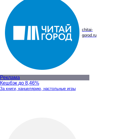
chitai-
gorod.ru
Реклама
Кешбэк до 8,46%
За книги, канцелярию, настольные игры