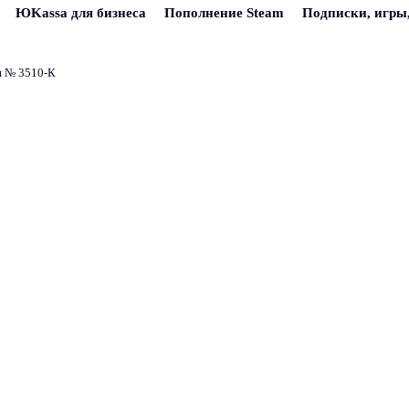
ЮKassa для бизнеса
Пополнение Steam
Подписки, игры
и № 3510‑К